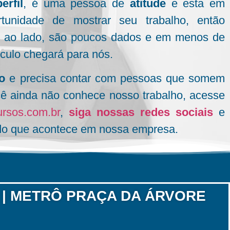
rfil
, é uma pessoa de
atitude
e esta em
unidade de mostrar seu trabalho, então
o ao lado, são poucos dados e em menos de
culo chegará para nós.
o
e precisa contar com pessoas que somem
cê ainda não conhece nosso trabalho, acesse
rsos.com.br
,
siga nossas redes sociais
e
tudo que acontece em nossa empresa.
 | METRÔ PRAÇA DA ÁRVORE