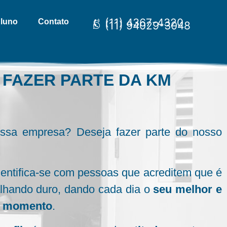
(11) 4367-4320
Aluno
Contato
(11) 94029-3048
 FAZER PARTE DA KM
ossa empresa? Deseja fazer parte do nosso
entifica-se com pessoas que acreditem que é
alhando duro, dando cada dia o
seu melhor e
a momento
.