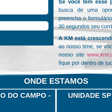
Se você tem esse pe
busca de uma oport
preencha o formulári
30 segundos seu currí
A KM está crescend
ao nosso time, se vo
nosso site
www.kmcu
fique por dentro de 
ONDE ESTAMOS
O DO CAMPO -
UNIDADE SP